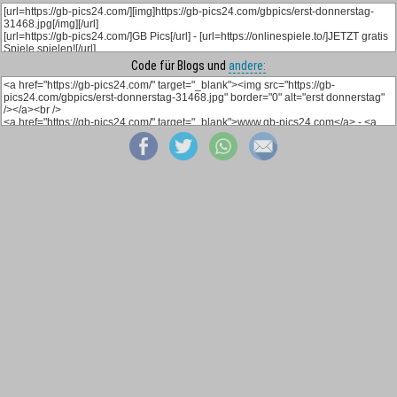
Code für Blogs und
andere: