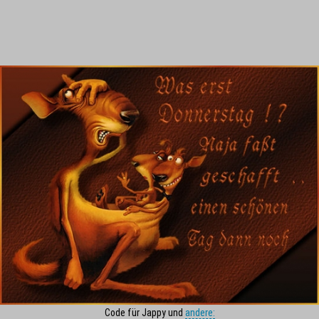
Code für Jappy und
andere: