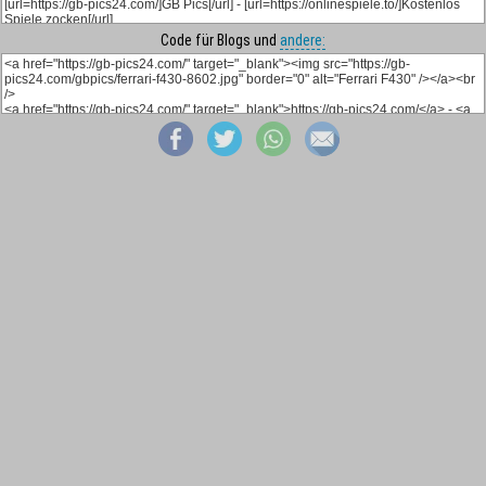
Code für Blogs und
andere: