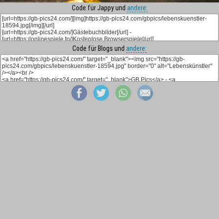
Code für Jappy und
andere:
Code für Blogs und
andere: