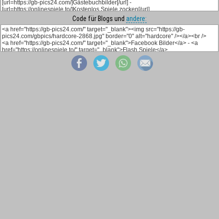
Code für Blogs und
andere: