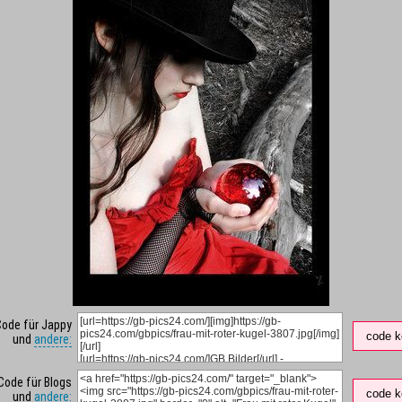
Code für Jappy
code k
und
andere:
Code für Blogs
code k
und
andere: