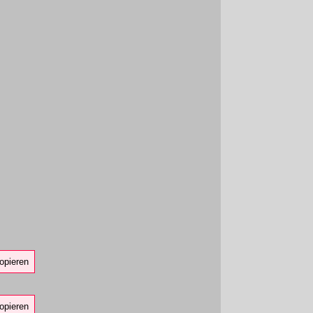
opieren
opieren