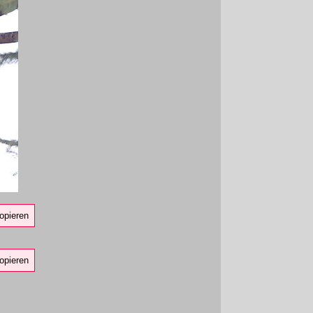
opieren
opieren