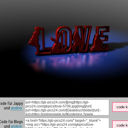
Code für Jappy
code k
und
andere:
Code für Blogs
code k
und
andere: