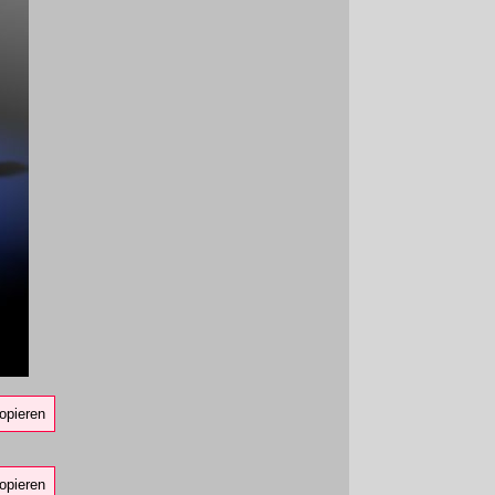
opieren
opieren