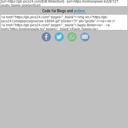
Code für Blogs und
andere: