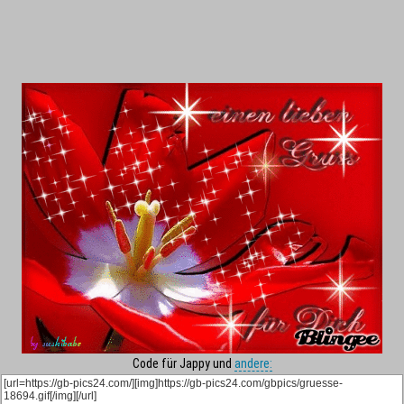
Code für Jappy und
andere: