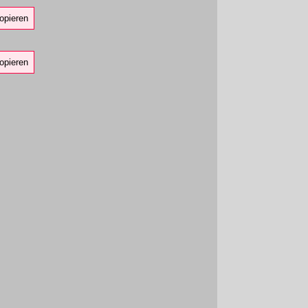
opieren
opieren