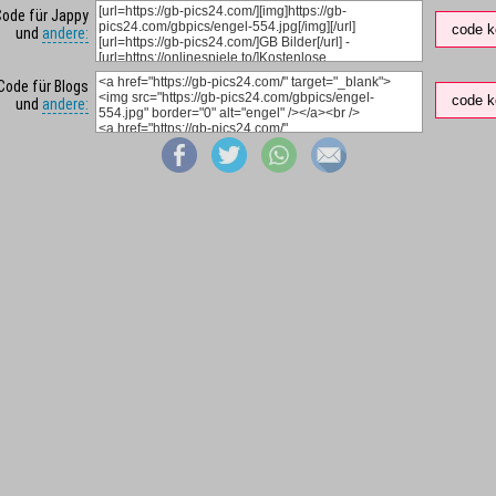
Code für Jappy
code k
und
andere:
Code für Blogs
code k
und
andere: