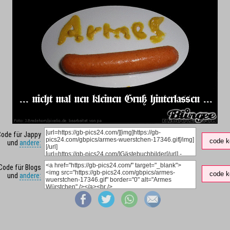
Code für Jappy
code k
und
andere:
Code für Blogs
code k
und
andere: