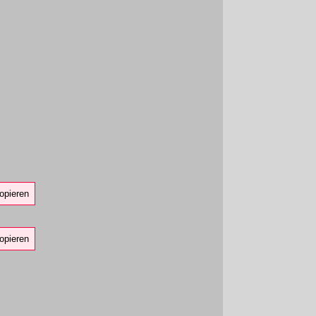
opieren
opieren