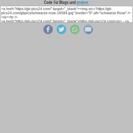
Code für Blogs und
andere: