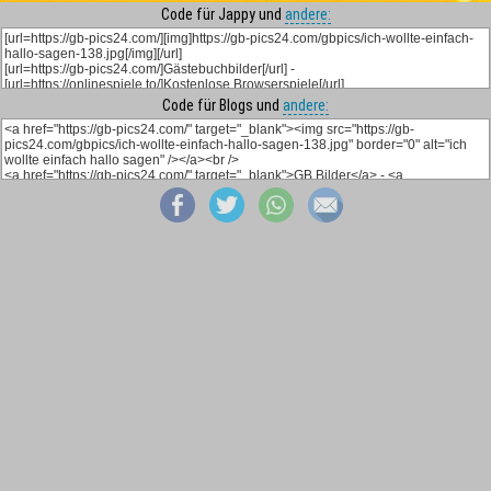
Code für Jappy und
andere:
Code für Blogs und
andere: