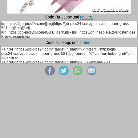
Code für Jappy und
andere:
Code für Blogs und
andere: