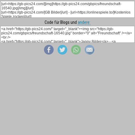
Code für Blogs und
andere: