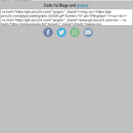
Code für Blogs und
andere: