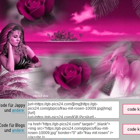
Code für Jappy
code k
und
andere:
Code für Blogs
code k
und
andere: