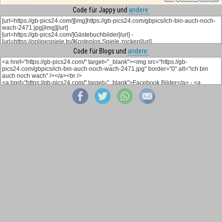
Code für Jappy und
andere:
Code für Blogs und
andere: