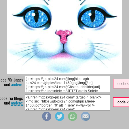
Code für Jappy
code k
und
andere:
Code für Blogs
code k
und
andere: