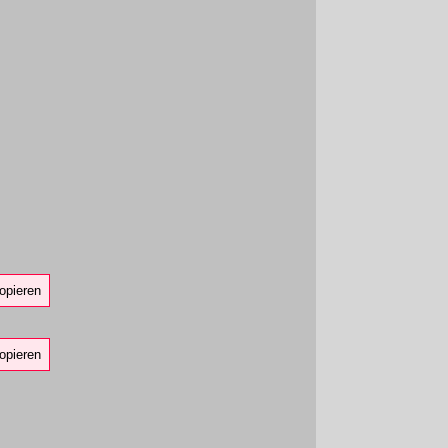
opieren
opieren