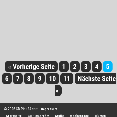
« Vorherige Seite
1
2
3
4
5
6
7
8
9
10
11
Nächste Seite
»
© 2026 GB-Pics24.com -
Impressum
Startseite
GB Pics Archiv
Grüße
Wochentage
Blumen