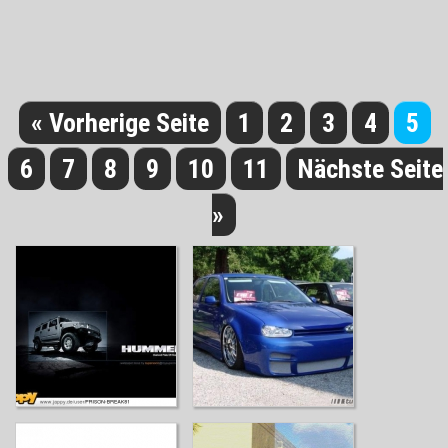
« Vorherige Seite
1
2
3
4
5
6
7
8
9
10
11
Nächste Seite
»