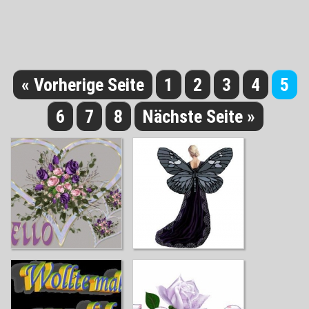
« Vorherige Seite
1
2
3
4
5
6
7
8
Nächste Seite »