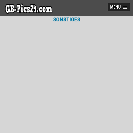
MENU
SONSTIGES