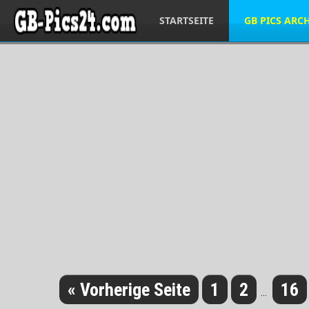
STARTSEITE
GB PICS ARC
« Vorherige Seite
1
2
16
...