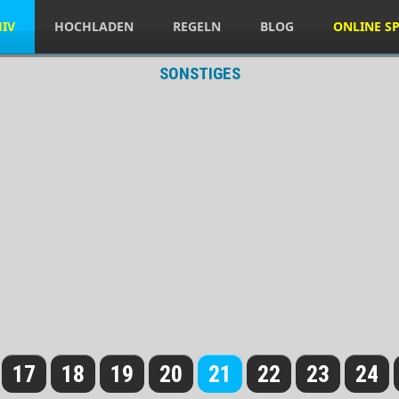
HIV
HOCHLADEN
REGELN
BLOG
ONLINE SP
SONSTIGES
17
18
19
20
21
22
23
24