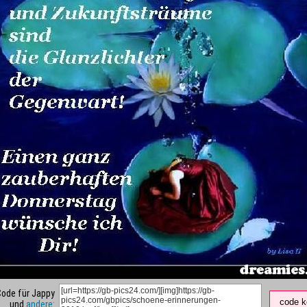
Code für Jappy
code k
und
andere: