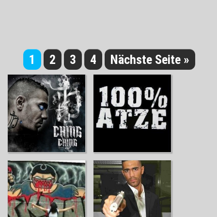
1
2
3
4
Nächste Seite »