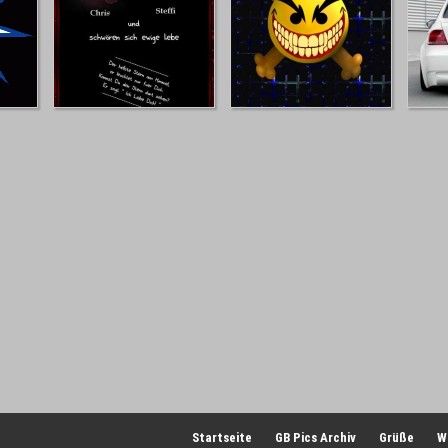
Startseite
GB Pics Archiv
Grüße
W