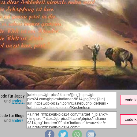
Code für Jappy
code k
und
andere:
Code für Blogs
code k
und
andere: