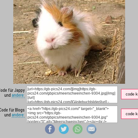
Code für Jappy
code k
und
andere:
Code für Blogs
code k
und
andere: