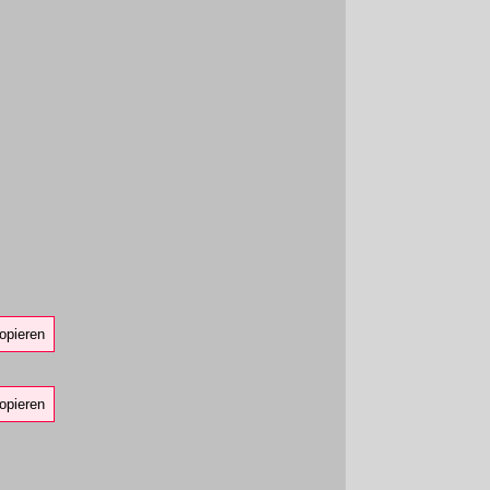
opieren
opieren