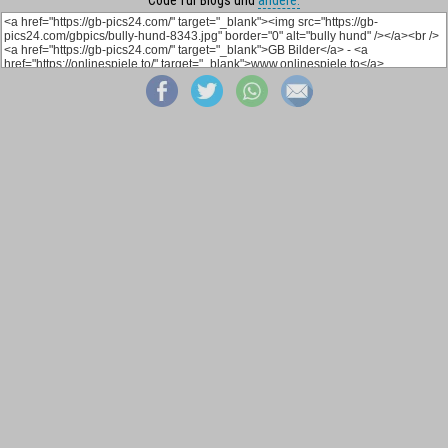
Code für Blogs und
andere: