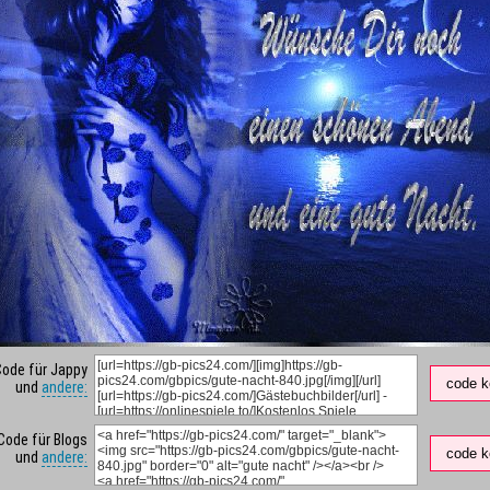
Code für Jappy
code k
und
andere:
Code für Blogs
code k
und
andere: