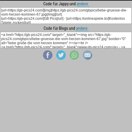
Code für Jappy und
andere:
Code für Blogs und
andere: