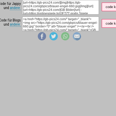
Code für Jappy
code k
und
andere:
Code für Blogs
code k
und
andere: