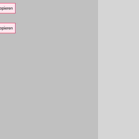
opieren
opieren