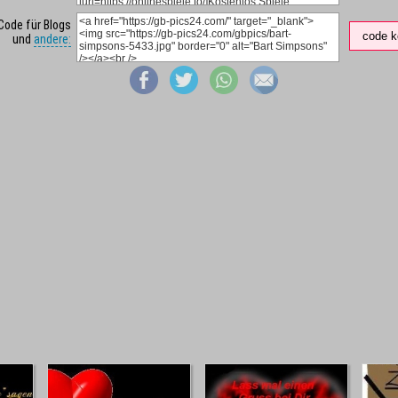
Code für Blogs
code k
und
andere: