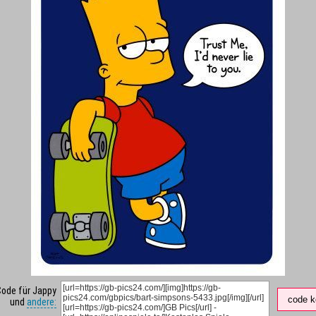
Code für Jappy
code k
und
andere: