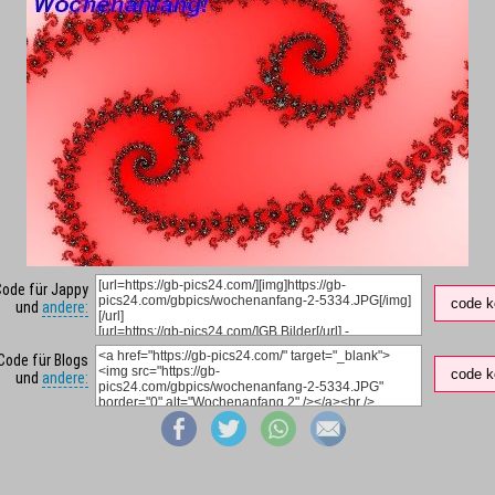
Code für Jappy
code k
und
andere:
Code für Blogs
code k
und
andere: