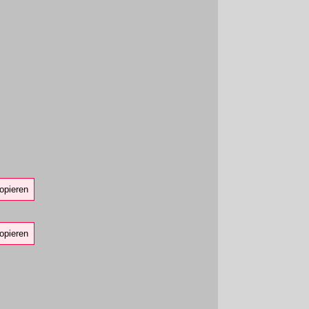
opieren
opieren