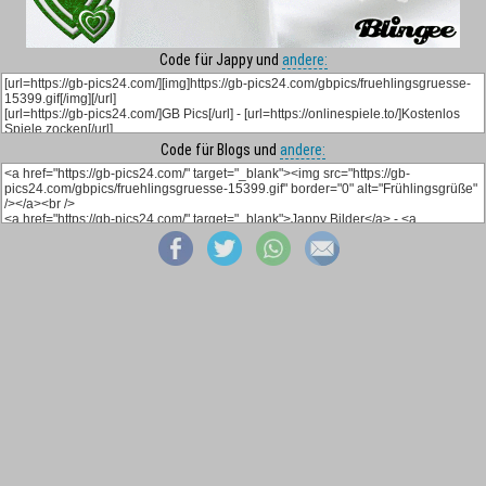
Code für Jappy und
andere:
Code für Blogs und
andere: