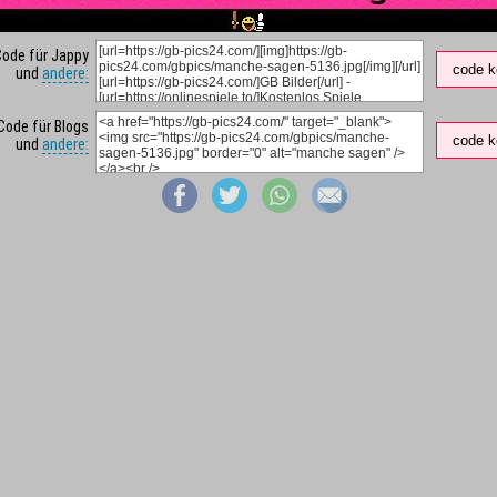
Code für Jappy
code k
und
andere:
Code für Blogs
code k
und
andere: