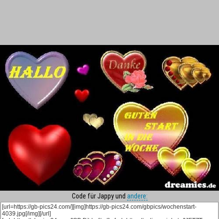
Code für Jappy und
andere: