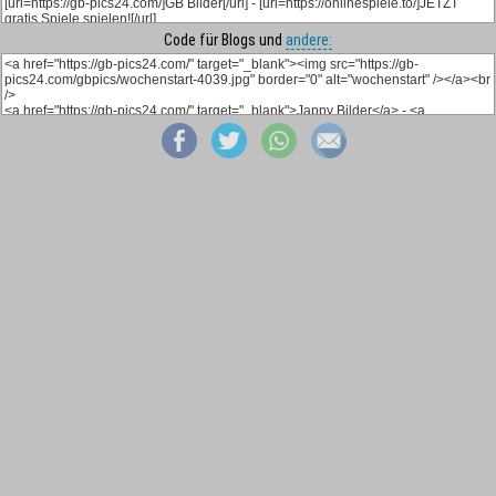
Code für Blogs und
andere: