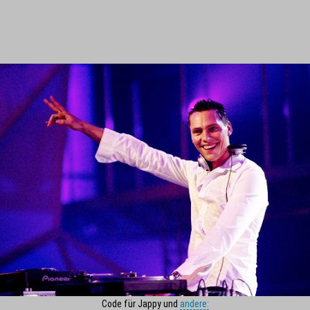
Code für Jappy und
andere: