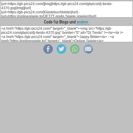
Code für Blogs und
andere: