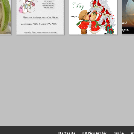
Startseite
GB Pics Archiv
Grüße
W