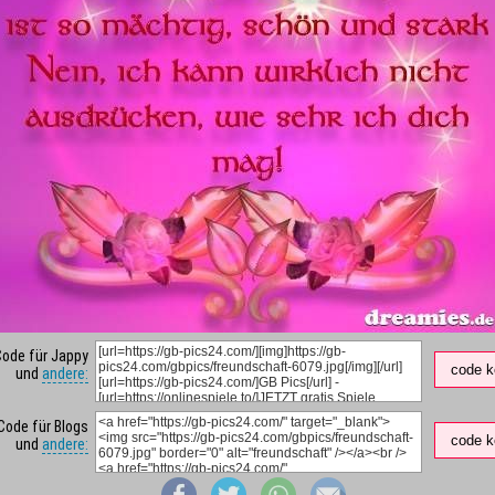
Code für Jappy
code k
und
andere:
Code für Blogs
code k
und
andere: