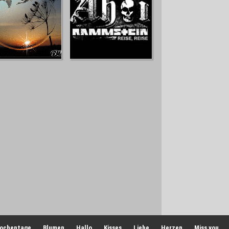
ochentage
Blumen
Hallo
Kisses
Liebe
Herzen
Miss you