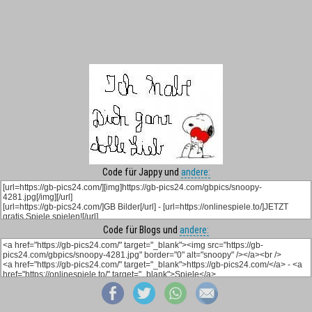
Code für Jappy und
andere:
Code für Blogs und
andere: