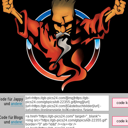
Code für Jappy
code k
und
andere:
Code für Blogs
code k
und
andere: