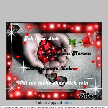
Code für Jappy und
andere: