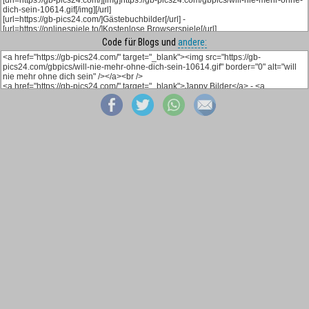
Code für Blogs und
andere: