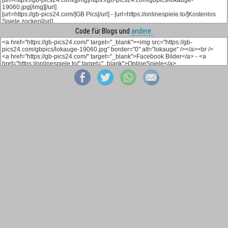
Code für Blogs und
andere: