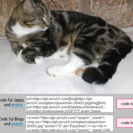
Code für Jappy
code k
und
andere:
Code für Blogs
code k
und
andere: