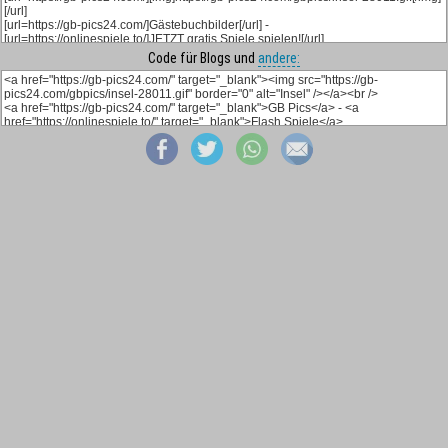
Code für Blogs und
andere: