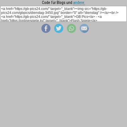
Code für Blogs und
andere: