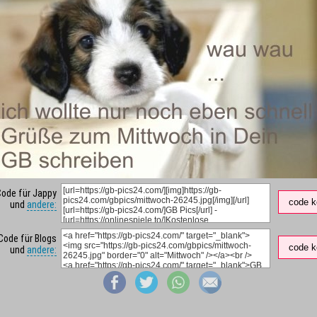
Code für Jappy
code k
und
andere:
Code für Blogs
code k
und
andere: