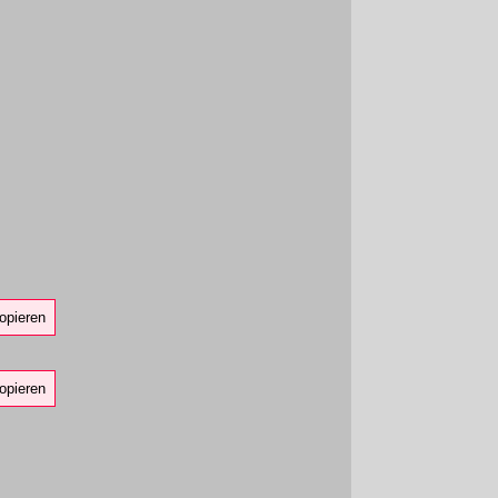
opieren
opieren