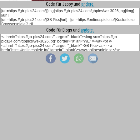
Code für Jappy und
andere:
Code für Blogs und
andere: