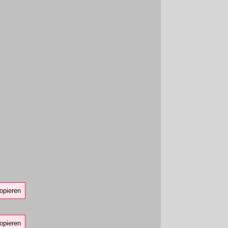
opieren
opieren