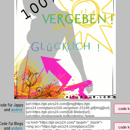
Code für Jappy
code k
und
andere:
Code für Blogs
code k
und
andere: