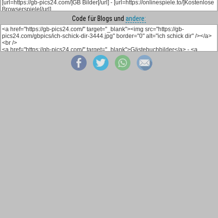
Code für Blogs und
andere: