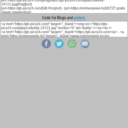
Code für Blogs und
andere: