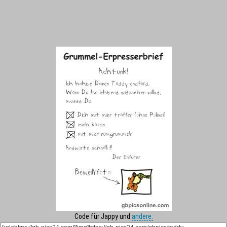
Code für Jappy und
andere: