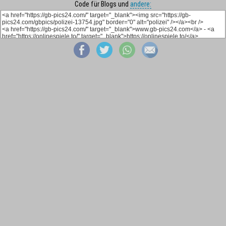
Code für Blogs und
andere: